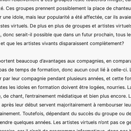
lité. Ces groupes prennent possiblement la place de chante
r une idole, mais leur popularité a été affectée, car ils av
tes virtuels. De plus en plus de groupes et artistes virtuels
donc serait-il possible que dans un futur prochain, tous le
le, et que les artistes vivants disparaissent complètement?
pportent beaucoup d’avantages aux compagnies, en comparai
 pas de temps de formation, donc aucun cout lié à celle-ci. 
r par leur compagnie pendant plusieurs années, et cette f
es les idoles en formation doivent être logées, nourries. 
, de chant, l’entrainement médiatique et bien plus encore.
t après leur début servent majoritairement à rembourser l
rainement. Toutefois, dépendant du succès du groupe ou de l
dre quelques années. Les artistes virtuels n’ont pas ce g
essaire, car il s’agit de programme informatique, donc pas