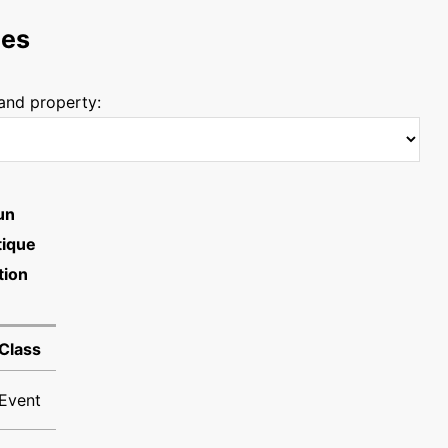
ces
 and property:
un
tique
tion
Class
Event