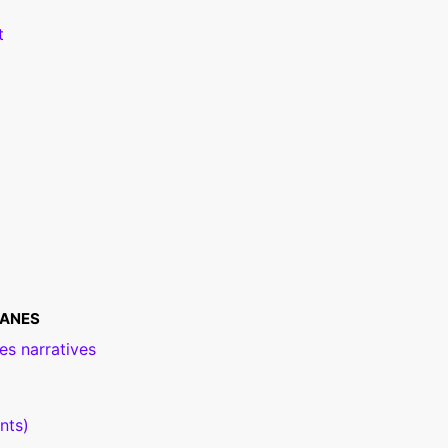
t
CANES
es narratives
nts)