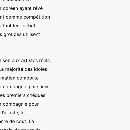
ur coréen ayant rêvé
aient comme compétition
 font leur début,
s groupes utilisent
son aux artistes réels.
La majorité des idoles
ormation comporte
La compagnie paie aussi
 Les premiers chèques
eur compagnie pour
’artiste, le
enre de cout. La
 besoin de payer de