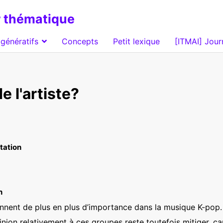
 thématique
génératifs
Concepts
Petit lexique
[ITMAI] Jour
e l'artiste?
otation
n
ennent de plus en plus d’importance dans la musique K-pop. 
inion relativement à ces groupes reste toutefois mitiger, c