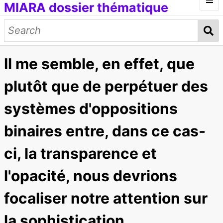
MIARA dossier thématique
Introduction
Médias génératifs
Il me semble, en effet, que
Œuvres et documents
Modèles d'IA
Données d'entraînement
Concepts
plutôt que de perpétuer des
Petit lexique
systèmes d'oppositions
[ITMAI] Journée d'étude et ateliers
binaires entre, dans ce cas-
ci, la transparence et
l'opacité, nous devrions
focaliser notre attention sur
la sophistication