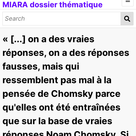
MIARA dossier thématique
Introduction
Médias génératifs
« [...] on a des vraies
Œuvres et documents
Modèles d'IA
Données d'entraînement
Concepts
réponses, on a des réponses
Petit lexique
fausses, mais qui
[ITMAI] Journée d'étude et ateliers
ressemblent pas mal à la
pensée de Chomsky parce
qu'elles ont été entraînées
que sur la base de vraies
réponses Noam Chomsky. Si