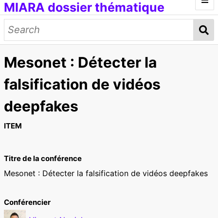
MIARA dossier thématique
Introduction
Médias génératifs
Mesonet : Détecter la
Œuvres et documents
Modèles d'IA
Données d'entraînement
Concepts
falsification de vidéos
Petit lexique
deepfakes
[ITMAI] Journée d'étude et ateliers
ITEM
Titre de la conférence
Mesonet : Détecter la falsification de vidéos deepfakes
Conférencier