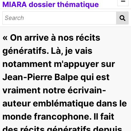
MIARA dossier thématique
Introduction
Médias génératifs
« On arrive à nos récits
Œuvres et documents
Modèles d'IA
Données d'entraînement
Concepts
génératifs. Là, je vais
Petit lexique
notamment m'appuyer sur
[ITMAI] Journée d'étude et ateliers
Jean-Pierre Balpe qui est
vraiment notre écrivain-
auteur emblématique dans le
monde francophone. Il fait
des récits génératifs depuis