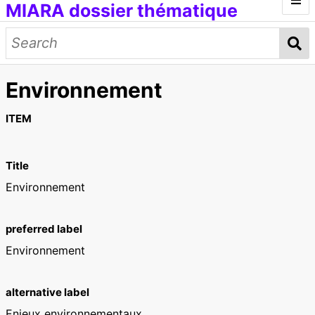
MIARA dossier thématique
Introduction
Médias génératifs
Environnement
Œuvres et documents
Modèles d'IA
Données d'entraînement
Concepts
ITEM
Petit lexique
Title
[ITMAI] Journée d'étude et ateliers
Environnement
preferred label
Environnement
alternative label
Enjeux environnementaux