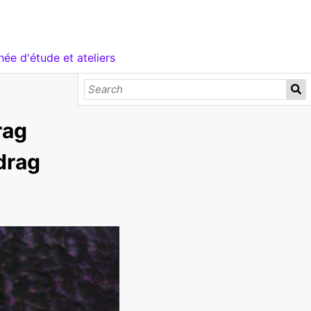
née d'étude et ateliers
rag
 drag