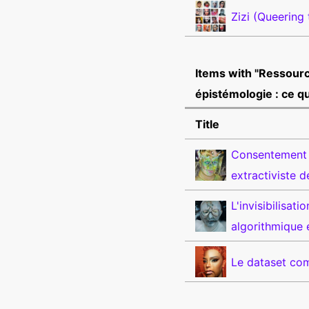
Zizi (Queering
Items with "Ressourc
épistémologie : ce que
Title
Consentement e
extractiviste de
L'invisibilisati
algorithmique 
Le dataset com