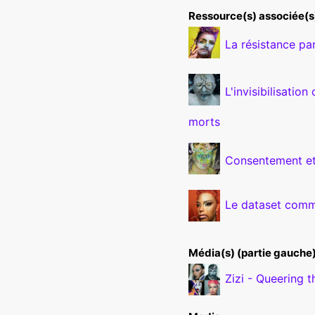
Ressource(s) associée(s)
La résistance par
L'invisibilisatio
morts
Consentement et 
Le dataset comme
Média(s) (partie gauche
Zizi - Queering t