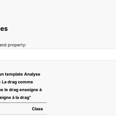
ces
 and property:
 un template Analyse
n: La drag comme
ue le drag enseigne à
seigne à la drag"
Class