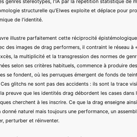
s genrés stéréotypés, l'IA par la répétition statistique de 
mologie structurelle qu'Elwes exploite et déplace pour prod
mique de l'identité.
uvre illustre parfaitement cette réciprocité épistémologiqu
c des images de drag performers, il contraint le réseau à 
excès, la multiplicité et la transgression des normes de gen
nées selon ses critères habituels, commence à produire de
es se fondent, où les perruques émergent de fonds de teint,
 Ces glitchs ne sont pas des accidents : ils sont la trace vi
 la preuve que les identités drag débordent les cases dans l
ques cherchent à les inscrire. Ce que la drag enseigne ainsi 
 un donné naturel mais toujours une performance, un assembl
r, perturber et réinventer.