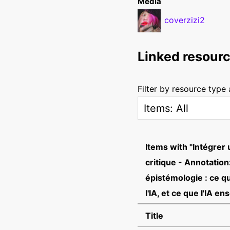
Media
coverzizi2
Linked resour
Filter by resource type
Items with "Intégrer
critique - Annotatio
épistémologie : ce q
l'IA, et ce que l'IA en
Title