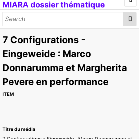
MIARA dossier thématique
Introduction
Médias génératifs
7 Configurations -
Œuvres et documents
Modèles d'IA
Données d'entraînement
Concepts
Eingeweide : Marco
Petit lexique
Donnarumma et Margherita
[ITMAI] Journée d'étude et ateliers
Pevere en performance
ITEM
Titre du média
7 Configurations - Eingeweide : Marco Donnarumma et