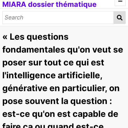
MIARA dossier thématique
Introduction
Médias génératifs
« Les questions
Œuvres et documents
Modèles d'IA
Données d'entraînement
Concepts
fondamentales qu'on veut se
Petit lexique
poser sur tout ce qui est
[ITMAI] Journée d'étude et ateliers
l'intelligence artificielle,
générative en particulier, on
pose souvent la question :
est-ce qu'on est capable de
faire ça ou quand est-ce