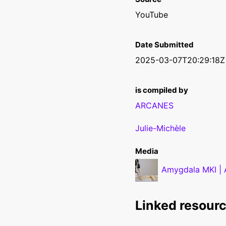
YouTube
Date Submitted
2025-03-07T20:29:18Z
is compiled by
ARCANES
Julie-Michèle
Media
Amygdala MKI | A
Linked resour