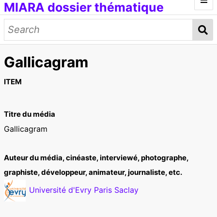
MIARA dossier thématique
Introduction
Médias génératifs
Gallicagram
Œuvres et documents
Modèles d'IA
Données d'entraînement
Concepts
ITEM
Petit lexique
Titre du média
[ITMAI] Journée d'étude et ateliers
Gallicagram
Auteur du média, cinéaste, interviewé, photographe,
graphiste, développeur, animateur, journaliste, etc.
Université d'Evry Paris Saclay