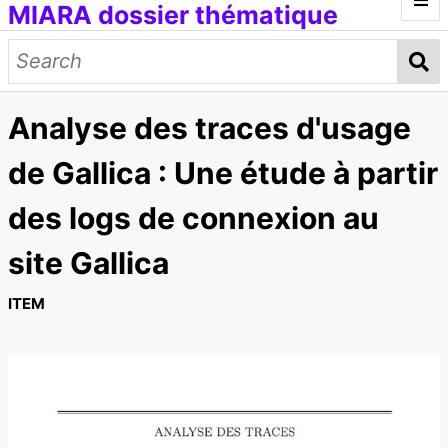
MIARA dossier thématique
Introduction
Médias génératifs
Analyse des traces d'usage
Œuvres et documents
Modèles d'IA
Données d'entraînement
Concepts
de Gallica : Une étude à partir
Petit lexique
des logs de connexion au
[ITMAI] Journée d'étude et ateliers
site Gallica
ITEM