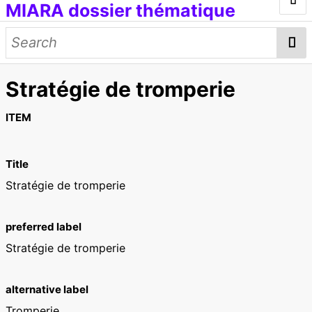
MIARA dossier thématique
Introduction
Médias génératifs
Stratégie de tromperie
Œuvres et documents
Modèles d'IA
Données d'entraînement
Concepts
ITEM
Petit lexique
Title
[ITMAI] Journée d'étude et ateliers
Stratégie de tromperie
preferred label
Stratégie de tromperie
alternative label
Tromperie