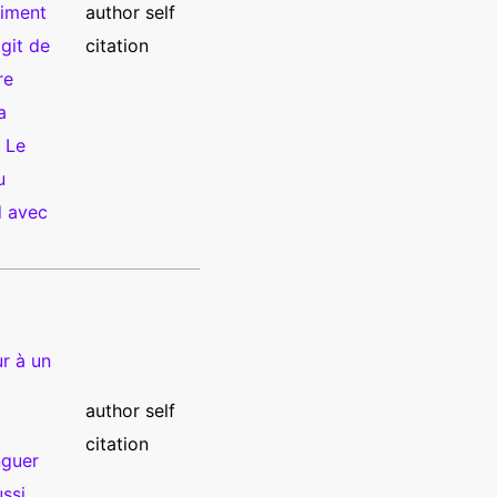
aiment
author self
agit de
citation
re
a
. Le
u
d avec
r à un
author self
citation
nguer
ussi