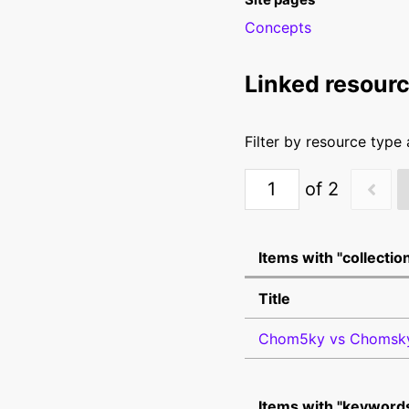
Concepts
Linked resour
Filter by resource type
of 2
Items with "collectio
Title
Chom5ky vs Chomsky :
Items with "keywords