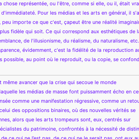
chose représentée, ou l'être, comme si elle, ou il, était vr
 d'immédiateté. Pour les médias et les arts en général, il s'
, peu importe ce que c'est, çapeut être une réalité imaginai
 plus fidèle qui soit. Ce qui correspond aux esthétiques de l
emblance, de l'illusionisme, du réalisme, du naturalisme, etc
parence, évidemment, c'est la fidélité de la reproduction a
s possible, au point où le reproduit, ou la copie, se confon
ut même avancer que la crise qui secoue le monde
 laquelle les médias de masse font puissamment écho en ce
nsée comme une manifestation régressive, comme un retou
celui des oppositions binaires, où des nouvelles vérités se
nes, alors que les arts trompeurs sont, eux, centrés sur
pécialistes du patrimoine, confrontés à la nécessité de disti
 de ce qui ne l’est pas, de ce qui ne le serait pas, ont eux a