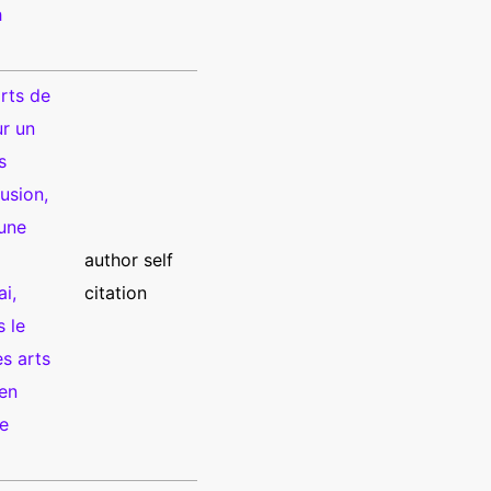
h
orts de
ur un
s
lusion,
 une
author self
i,
citation
s le
s arts
 en
de