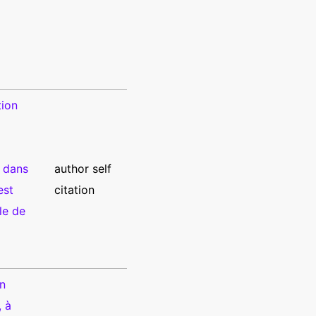
tion
e dans
author self
est
citation
le de
n
, à