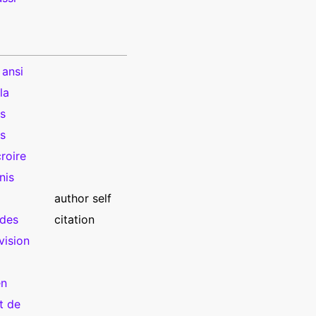
 ansi
la
es
s
roire
nis
author self
 des
citation
vision
en
t de