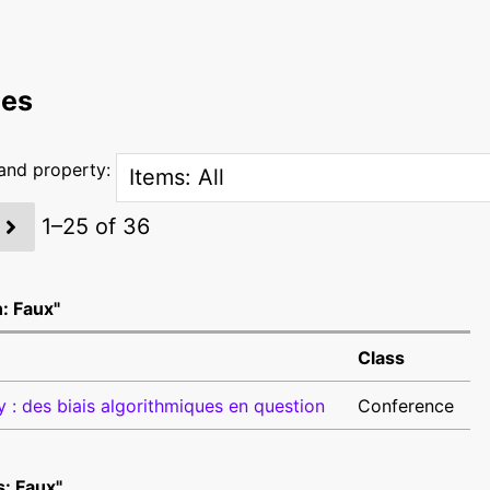
ces
 and property:
1–25 of 36
n: Faux"
Class
 des biais algorithmiques en question
Conference
: Faux"