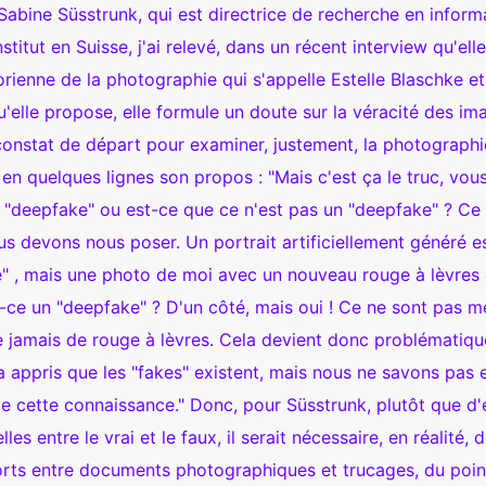
bine Süsstrunk, qui est directrice de recherche en inform
titut en Suisse, j'ai relevé, dans un récent interview qu'elle
orienne de la photographie qui s'appelle Estelle Blaschke et
u'elle propose, elle formule un doute sur la véracité des im
 constat de départ pour examiner, justement, la photographi
en quelques lignes son propos : "Mais c'est ça le truc, vou
 "deepfake" ou est-ce que ce n'est pas un "deepfake" ? Ce
s devons nous poser. Un portrait artificiellement généré e
e" , mais une photo de moi avec un nouveau rouge à lèvres
t-ce un "deepfake" ? D'un côté, mais oui ! Ce ne sont pas m
te jamais de rouge à lèvres. Cela devient donc problématiqu
a appris que les "fakes" existent, mais nous ne savons pas 
e cette connaissance." Donc, pour Süsstrunk, plutôt que d'é
les entre le vrai et le faux, il serait nécessaire, en réalité, 
rts entre documents photographiques et trucages, du poin