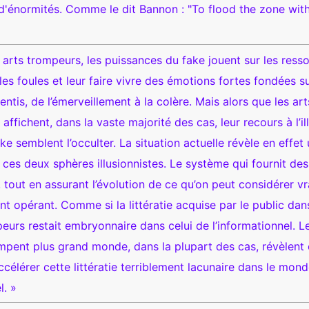
 d'énormités. Comme le dit Bannon : "To flood the zone wit
 arts trompeurs, les puissances du fake jouent sur les ress
e les foules et leur faire vivre des émotions fortes fondées s
entis, de l’émerveillement à la colère. Mais alors que les art
affichent, dans la vaste majorité des cas, leur recours à l’il
ke semblent l’occulter. La situation actuelle révèle en effet
 ces deux sphères illusionnistes. Le système qui fournit des
tout en assurant l’évolution de ce qu’on peut considérer vra
t opérant. Comme si la littératie acquise par le public dan
urs restait embryonnaire dans celui de l’informationnel. Le
mpent plus grand monde, dans la plupart des cas, révèlent
ccélérer cette littératie terriblement lacunaire dans le mon
. »