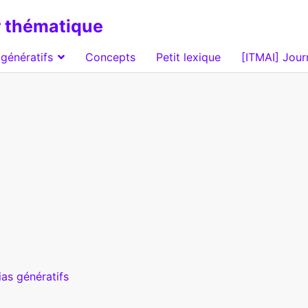
 thématique
génératifs
Concepts
Petit lexique
[ITMAI] Jour
as génératifs