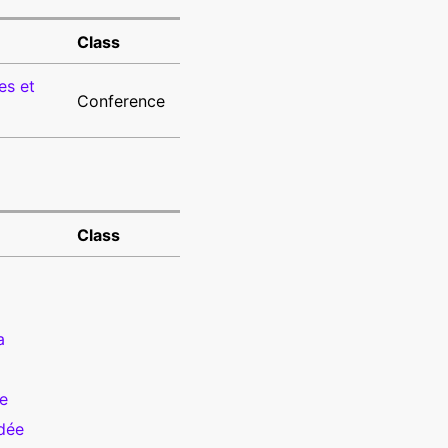
Class
es et
Conference
Class
a
e
idée