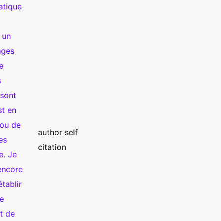
atique
 un
ages
e
s
 sont
st en
 ou de
author self
es
citation
e. Je
encore
tablir
de
t de