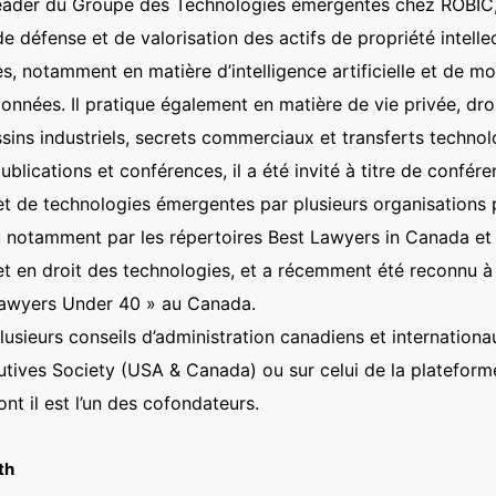
eader du Groupe des Technologies émergentes chez ROBIC, o
e défense et de valorisation des actifs de propriété intellec
, notamment en matière d’intelligence artificielle et de mo
données. Il pratique également en matière de vie privée, dro
ins industriels, secrets commerciaux et transferts technolo
blications et conférences, il a été invité à titre de confér
 et de technologies émergentes par plusieurs organisations 
u notamment par les répertoires Best Lawyers in Canada et 
 et en droit des technologies, et a récemment été reconnu à 
 Lawyers Under 40 » au Canada.
plusieurs conseils d’administration canadiens et internatio
utives Society (USA & Canada) ou sur celui de la platefor
ont il est l’un des cofondateurs.
th