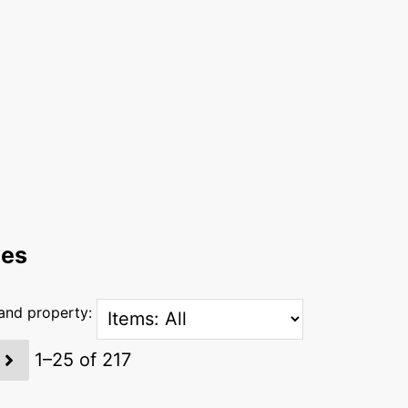
ces
 and property:
1–25 of 217