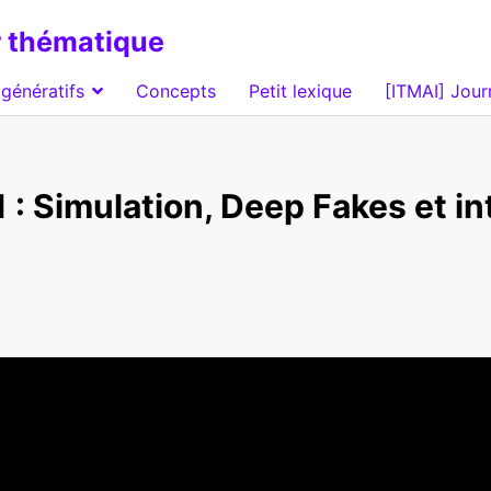
 thématique
génératifs
Concepts
Petit lexique
[ITMAI] Jour
 : Simulation, Deep Fakes et in